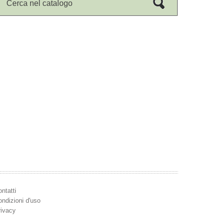
Cerca nel catalogo
Nome utente o indirizzo email
Cerca per autore:
Password
Cerca per titolo:
Password dimenticata?
Cerca per codice ISBN:
Ricerca nel catalogo:
Cerca
ntatti
ndizioni d'uso
rivacy