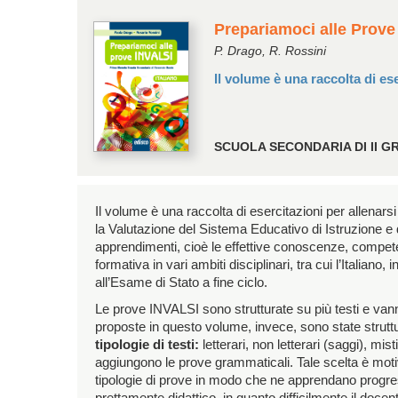
Prepariamoci alle Prove
P. Drago, R. Rossini
Il volume è una raccolta di es
SCUOLA SECONDARIA DI II G
Il volume è una raccolta di esercitazioni per allenarsi
la Valutazione del Sistema Educativo di Istruzione e
apprendimenti, cioè le effettive conoscenze, competenz
formativa in vari ambiti disciplinari, tra cui l’Italian
all’Esame di Stato a fine ciclo.
Le prove INVALSI sono strutturate su più testi e van
proposte in questo volume, invece, sono state struttur
tipologie di testi:
letterari, non letterari (saggi), mis
aggiungono le prove grammaticali. Tale scelta è motiva
tipologie di prove in modo che ne apprendano progress