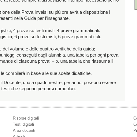
ente avrebbe sempre a disposizione il tempo necessario per lo
zione della Prova Invalsi su più ore avrà a disposizione i
esenti nella Guida per l’insegnante.
ggistici; 4 prove su testi misti, 4 prove grammaticali.
aggistici; 6 prove su testi misti, 6 prove grammaticali.
ve del volume e delle quattro verifiche della guida;
 punteggi conseguiti dagli alunni: a. una tabella per ogni prova
 domande di ciascuna prova; – b. una tabella che riassuma il
 e le compilerà in base alle sue scelte didattiche.
 il Docente, una a quadrimestre, per anno, possono essere
testi che seguono percorsi curriculari.
Risorse digitali
Co
Testi digitali
Co
Area docenti
P
Articoli