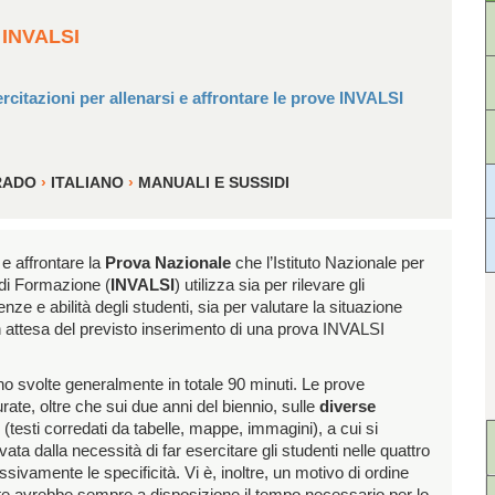
 INVALSI
ercitazioni per allenarsi e affrontare le prove INVALSI
RADO
›
ITALIANO
›
MANUALI E SUSSIDI
 e affrontare la
Prova Nazionale
che l’Istituto Nazionale per
 di Formazione (
INVALSI
) utilizza sia per rilevare gli
e e abilità degli studenti, sia per valutare la situazione
o, in attesa del previsto inserimento di una prova INVALSI
no svolte generalmente in totale 90 minuti. Le prove
ate, oltre che sui due anni del biennio, sulle
diverse
ti (testi corredati da tabelle, mappe, immagini), a cui si
ta dalla necessità di far esercitare gli studenti nelle quattro
ivamente le specificità. Vi è, inoltre, un motivo di ordine