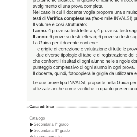
prettamente didattico, in quanto difficilmente il doc
svolgimento di una prova completa.
Nel caso in cui il docente voglia proporre una simula
testi di
Verifica complessiva
(fac-simile INVALSI) pr
Il volume è così strutturato:
I anno
: 4 prove su testi letterari; 4 prove su testi sa
II anno
: 6 prove su testi letterari; 6 prove su testi s
La Guida per il docente contiene:
– le griglie di correzione e valutazione di tutte le pro
– due diverse tipologie di tabelle di registrazione dei
che confronti i risultati di ogni alunno nelle singole
punteggio complessivo di ogni alunno in ogni prova.
Il docente, quindi, fotocopierà le griglie da utilizzare
Le due prove tipo INVALSI, proposte nella Guida per
utilizzate anche come verifiche in quanto presentano 
Casa editrice
Catalogo
Secondaria I° grado
Secondaria II° grado
Rete commerciale