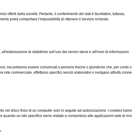
vizi offerti dalla società. Pertanto, il conferimento dei dati è facoltativo; tuttavia,
tamento potrà comportare l’impossibilità di ottenere il servizio richiesto.
, all'elaborazione di statistiche sull’uso dei servizi stessi e all'invio di informazioni
 a terzi, ma potranno essere comunicati a persone fisiche o giuridiche che, per conto o
ra rete commerciale, effettuino specifici servizi elaborativi o svolgano attività conn
to nel disco fisso di un computer solo in seguito ad autorizzazione. I cookies hann
lare quando un sito specifico viene visitato e consentono alle applicazioni web di inv
o.