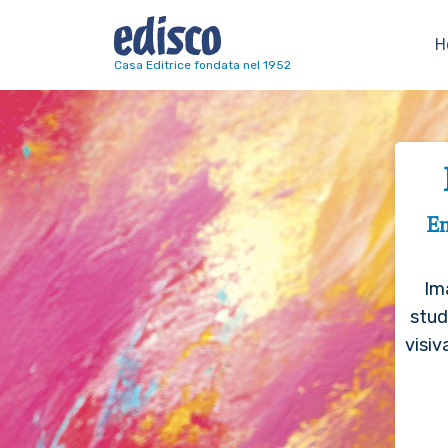
H
Navigazione principale
Casa Editrice fondata nel 1952
En
Im
stud
visiv