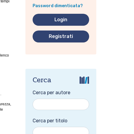
i tempi
Password dimenticata?
Registrati
elenco
Cerca
Cerca per autore
.
urezza,
le
Cerca per titolo