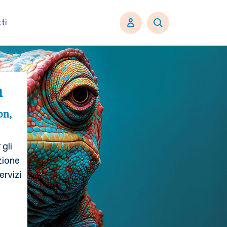
ti
n
on,
gli
zione
ervizi