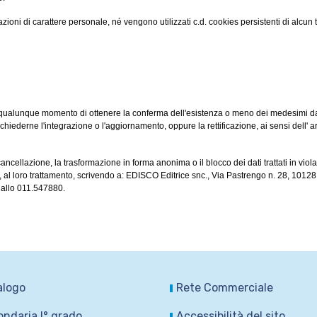
zioni di carattere personale, né vengono utilizzati c.d. cookies persistenti di alcun t
to in qualunque momento di ottenere la conferma dell'esistenza o meno dei medesimi da
chiederne l'integrazione o l'aggiornamento, oppure la rettificazione, ai sensi dell' ar
 cancellazione, la trasformazione in forma anonima o il blocco dei dati trattati in viol
i, al loro trattamento, scrivendo a: EDISCO Editrice snc., Via Pastrengo n. 28, 10128
x allo 011.547880.
alogo
Rete Commerciale
ndaria I° grado
Accessibilità del sito