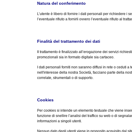
Natura del conferimento
L’utente è libero di fornire i dati personali per richiedere i ser
l’eventuale rifiuto a fornirli ovvero l’eventuale rifiuto al trat
Finalità del trattamento dei dati
Il trattamento è finalizzato all’erogazione dei servizi richiesti
promozionali sia in formato digitale sia cartaceo.
I dati personali forniti non saranno diffusi in rete o ceduti
nell'interesse della nostra Società, facciano parte della nost
correlate, strumentali o di supporto.
Cookies
Per cookies si intende un elemento testuale che viene inseri
funzione di snellire l’analisi del traffico su web o di segna
informazioni a singoli utenti.
Nessun dato degli utenti viene in proposito acquisito dal sit