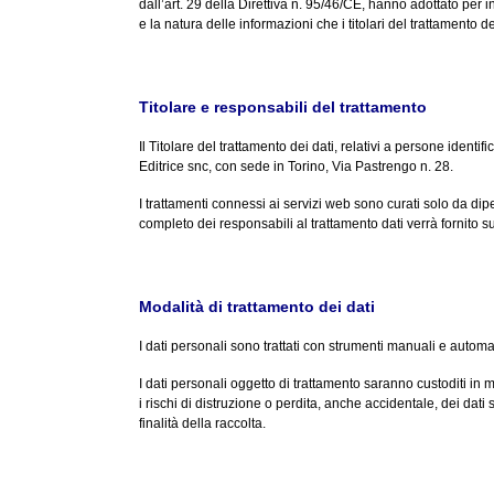
dall’art. 29 della Direttiva n. 95/46/CE, hanno adottato per in
e la natura delle informazioni che i titolari del trattamento
Titolare e responsabili del trattamento
Il Titolare del trattamento dei dati, relativi a persone identif
Editrice snc, con sede in Torino, Via Pastrengo n. 28.
I trattamenti connessi ai servizi web sono curati solo da dip
completo dei responsabili al trattamento dati verrà fornito su 
Modalità di trattamento dei dati
I dati personali sono trattati con strumenti manuali e automa
I dati personali oggetto di trattamento saranno custoditi in
i rischi di distruzione o perdita, anche accidentale, dei dat
finalità della raccolta.