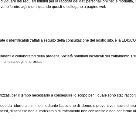
dividuare dei requisiti minimi per la raccolta dei dati personali online: le modalità, 
 devono fornire agli utenti quando questi si collegano a pagine web.
icate o identificabili trattati a seguito della consultazione del nostro sito, è la EDISCO
endenti e collaboratori della predetta Società nominati incaricati del trattamento. L’
richiesta degli interessati.
tizzati, per il tempo necessario a conseguire lo scopo per il quale sono stati raccolti
 modo da ridurre al minimo, mediante l'adozione di idonee e preventive misure di sic
i stessi, di accesso non autorizzato o di trattamento non consentito o non conforme al