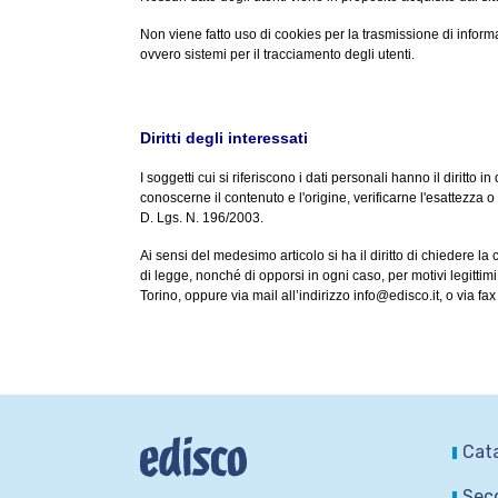
Non viene fatto uso di cookies per la trasmissione di informa
ovvero sistemi per il tracciamento degli utenti.
Diritti degli interessati
I soggetti cui si riferiscono i dati personali hanno il dirit
conoscerne il contenuto e l'origine, verificarne l'esattezza o 
D. Lgs. N. 196/2003.
Ai sensi del medesimo articolo si ha il diritto di chiedere la
di legge, nonché di opporsi in ogni caso, per motivi legittim
Torino, oppure via mail all’indirizzo info@edisco.it, o via fa
Cat
Seco