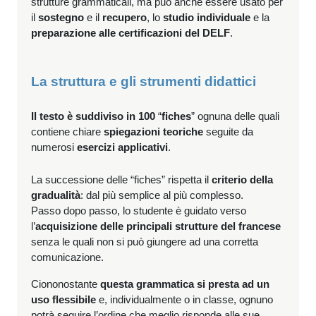
strutture grammaticali, ma può anche essere usato per
il
sostegno
e il
recupero
, lo
studio individuale
e la
preparazione alle certificazioni del DELF
.
La struttura e gli strumenti didattici
Il testo è suddiviso in 100
“
fiches
” ognuna delle quali
contiene chiare
spiegazioni teoriche
seguite da
numerosi
esercizi applicativi
.
La successione delle “fiches” rispetta il
criterio della
gradualità
: dal più semplice al più complesso.
Passo dopo passo, lo studente è guidato verso
l’
acquisizione delle principali strutture del francese
senza le quali non si può giungere ad una corretta
comunicazione.
Ciononostante
questa grammatica si presta ad un
uso flessibile
e, individualmente o in classe, ognuno
potrà seguire l’ordine che meglio risponde alle sue