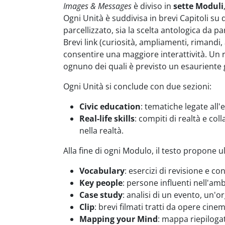
Images & Messages
è diviso in
sette Moduli
Ogni Unità è suddivisa in brevi Capitoli su 
parcellizzato, sia la scelta antologica da pa
Brevi link (curiosità, ampliamenti, rimandi,
consentire una maggiore interattività. Un r
ognuno dei quali è previsto un esauriente 
Ogni Unità si conclude con due sezioni:
Civic education
: tematiche legate all'
Real-life skills
: compiti di realtà e col
nella realtà.
Alla fine di ogni Modulo, il testo propone ult
Vocabulary
: esercizi di revisione e c
Key people
: persone influenti nell'am
Case study
: analisi di un evento, un'
Clip
: brevi filmati tratti da opere cine
Mapping your Mind
: mappa riepilogat