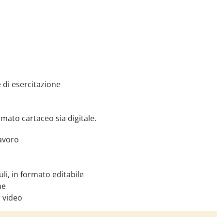
 di esercitazione
rmato cartaceo sia digitale.
avoro
duli, in formato editabile
he
i video