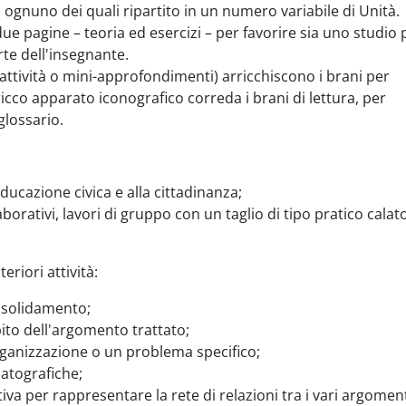
, ognuno dei quali ripartito in un numero variabile di Unità.
due pagine – teoria ed esercizi – per favorire sia uno studio 
rte dell'insegnante.
 attività o mini-approfondimenti) arricchiscono i brani per
icco apparato iconografico correda i brani di lettura, per
glossario.
educazione civica e alla cittadinanza;
laborativi, lavori di gruppo con un taglio di tipo pratico calat
eriori attività:
onsolidamento;
bito dell'argomento trattato;
organizzazione o un problema specifico;
matografiche;
iva per rappresentare la rete di relazioni tra i vari argoment