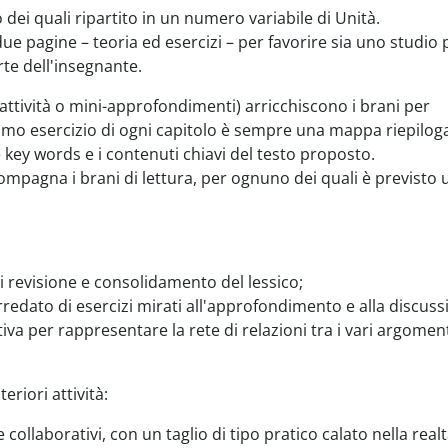
 dei quali ripartito in un numero variabile di Unità.
due pagine – teoria ed esercizi – per favorire sia uno studio 
rte dell'insegnante.
 attività o mini-approfondimenti) arricchiscono i brani per
rimo esercizio di ogni capitolo è sempre una mappa riepilog
e key words e i contenuti chiavi del testo proposto.
ompagna i brani di lettura, per ognuno dei quali è previsto 
 di revisione e consolidamento del lessico;
rredato di esercizi mirati all'approfondimento e alla discuss
iva per rappresentare la rete di relazioni tra i vari argomen
eriori attività:
 e collaborativi, con un taglio di tipo pratico calato nella realt