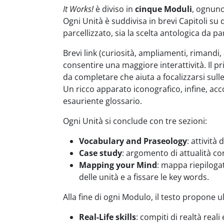
It Works!
è diviso in
cinque Moduli
, ognuno
Ogni Unità è suddivisa in brevi Capitoli su 
parcellizzato, sia la scelta antologica da pa
Brevi link (curiosità, ampliamenti, rimandi,
consentire una maggiore interattività. Il p
da completare che aiuta a focalizzarsi sull
Un ricco apparato iconografico, infine, acc
esauriente glossario.
Ogni Unità si conclude con tre sezioni:
Vocabulary and Praseology
: attività
Case study
: argomento di attualità co
Mapping your Mind
: mappa riepilogat
delle unità e a fissare le key words.
Alla fine di ogni Modulo, il testo propone ult
Real-Life skills
: compiti di realtà reali