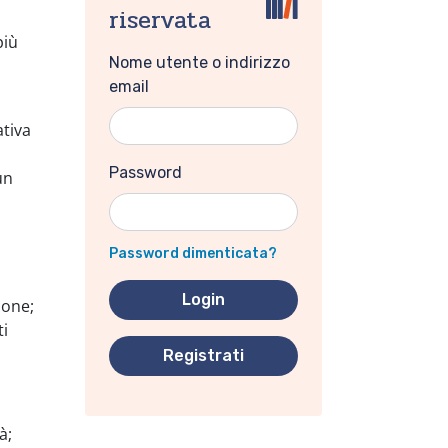
riservata
più
Nome utente o indirizzo
email
ativa
Password
un
Password dimenticata?
ione;
ti
Registrati
à;