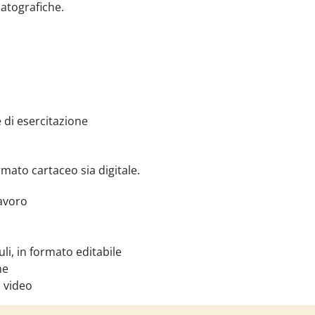
matografiche.
 di esercitazione
rmato cartaceo sia digitale.
avoro
duli, in formato editabile
he
i video