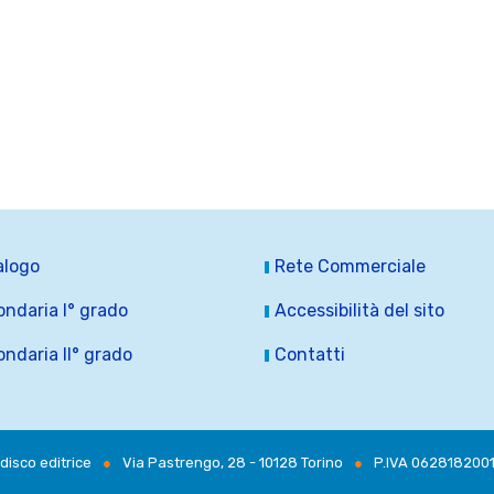
alogo
Rete Commerciale
ndaria I° grado
Accessibilità del sito
ndaria II° grado
Contatti
disco editrice
●
Via Pastrengo, 28 - 10128 Torino
●
P.IVA 062818200