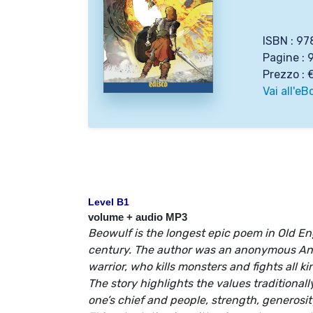
ISBN : 9
Pagine : 
Prezzo : 
Vai all'eB
Level B1
volume + audio MP3
Beowulf is the longest epic poem in Old En
century. The author was an anonymous Angl
warrior, who kills monsters and fights all k
The story highlights the values traditionall
one’s chief and people, strength, generosi