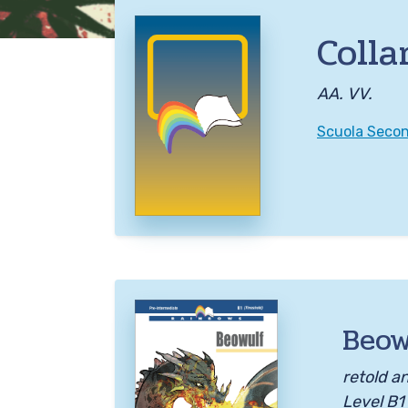
Colla
AA. VV.
Scuola Second
Beow
retold an
Level B1