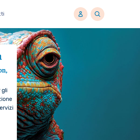
ti
n
on,
gli
zione
ervizi