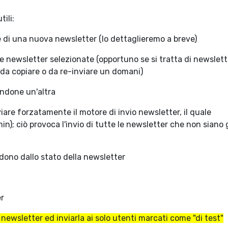
ili:
one di una nuova newsletter (lo dettaglieremo a breve)
 le newsletter selezionate (opportuno se si tratta di newslett
da copiare o da re-inviare un domani)
andone un'altra
viare forzatamente il motore di invio newsletter, il quale
n); ciò provoca l'invio di tutte le newsletter che non siano 
ono dallo stato della newsletter
er
a newsletter ed inviarla ai solo utenti marcati come "di test"