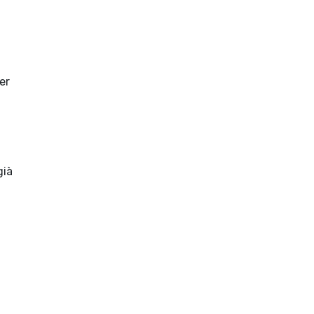
er
già