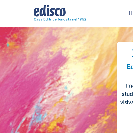
H
Navigazione principale
Casa Editrice fondata nel 1952
En
Im
stud
visiv