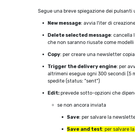
Segue una breve spiegazione dei pulsanti ut
New message
: avvia l'iter di creazi
Delete selected message
: cancella
che non saranno riusate come modelli 
Copy
: per creare una newsletter copi
Trigger the delivery engine
: per av
altrimeni esegue ogni 300 secondi (5 mi
spedite (status: "sent")
Edit
:
prevede sotto-opzioni che dipend
se non ancora inviata
Save
: per salvare la newslett
Save
and test
: per salvare l