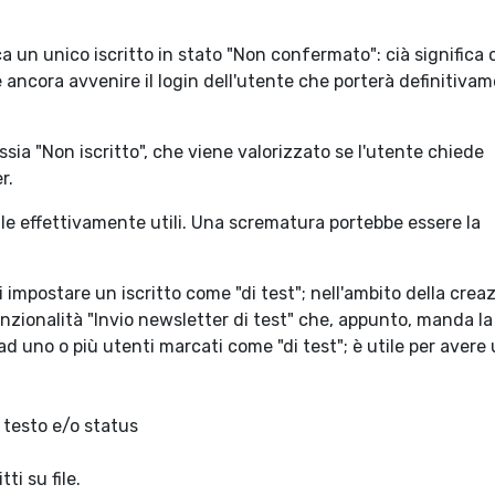
ca un unico iscritto in stato "Non confermato": cià significa
e ancora avvenire il login dell'utente che porterà definitiva
sia "Non iscritto", che viene valorizzato se l'utente chiede
r.
lle effettivamente utili. Una scrematura portebbe essere la
i impostare un iscritto come "di test"; nell'ambito della crea
nzionalità "Invio newsletter di test" che, appunto, manda la
d uno o più utenti marcati come "di test"; è utile per avere
e testo e/o status
tti su file.