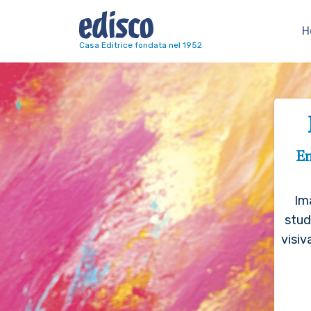
H
Navigazione principale
Casa Editrice fondata nel 1952
En
Im
stud
visiv