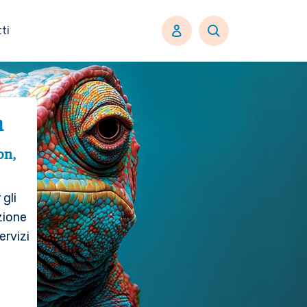
ti
n
on,
gli
zione
ervizi