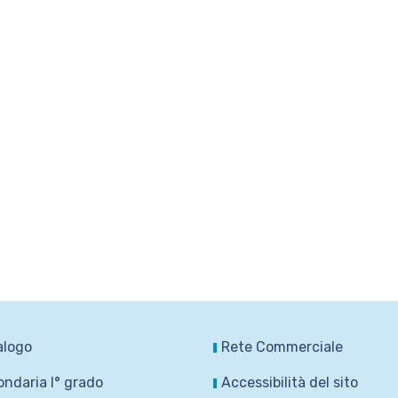
alogo
Rete Commerciale
ndaria I° grado
Accessibilità del sito