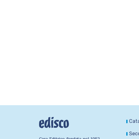
Cat
Seco
Casa Editrice fondata nel 1952